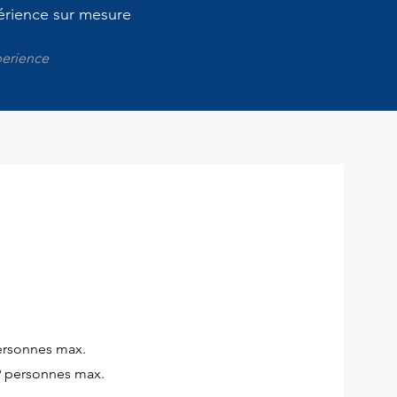
périence sur mesure
perience
personnes max.
9 personnes max.