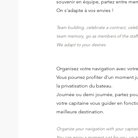
souvenir en équipe, partez entre mem
On s'adapte à vos envies !
Team building, celebrate a contract, cele
team memory, go as members of the staff f
We adapt to your desires.
Organisez votre navigation avec votre
Vous pourrez profiter d'un moment ju
la privatisation du bateau.
Journée ou demi journée, partez pour
votre capitaine vous guider en foncti
meilleure destination.
Organize your navigation with your captai
You can
enjoy a moment just for you, up t