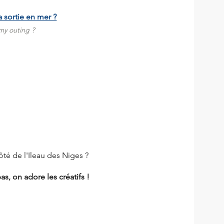
 sortie en mer ?
my outing ?
é de l'Ileau des Niges ?
s, on adore les créatifs !