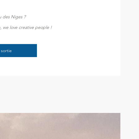
au des Niges ?
, we love creative people !
 sortie