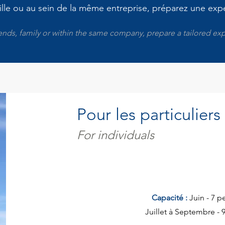
ille ou au sein de la même entreprise, préparez une ex
iends, family or within the same company, prepare a tailored ex
Pour les particuliers
For individuals
Capacité :
Juin - 7 
Juillet à Septembre - 