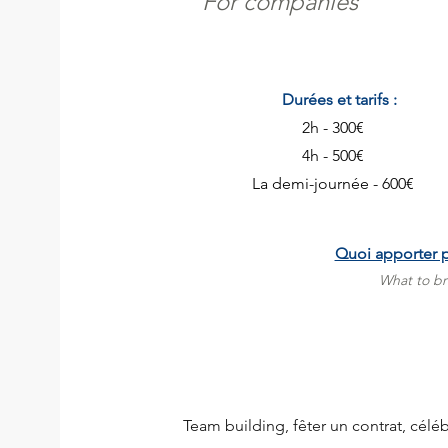
For companies
Durées et tarifs :
2h - 300€
4h - 500€
La demi-journée - 600€
Quoi apporter p
What to br
Team building, fêter un contrat, céléb