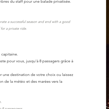
bres du staff pour une balade privatisée.
brate a
successful season and end with a good
or a private ride.
 capitaine.
ste pour vous, jusqu'à 8 passagers grâce à
 une destination de votre choix ou laissez
on de la météo et des marées vers la
n.
o 8 passengers.