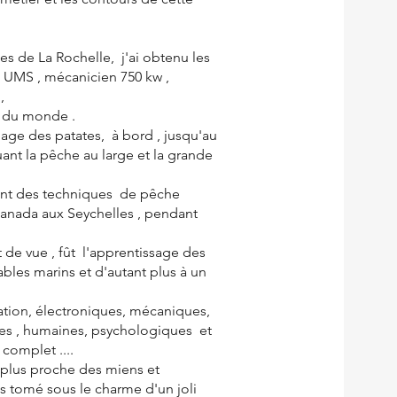
s de La Rochelle, j'ai obtenu les
0 UMS , mécanicien 750 kw ,
 ,
s du monde .
hage des patates, à bord , jusqu'au
uant la pêche au large et la grande
uant des techniques de pêche
Canada aux Seychelles , pendant
t de vue , fût l'apprentissage des
ables marins et d'autant plus à un
gation, électroniques, mécaniques,
s , humaines, psychologiques et
 complet ....
e plus proche des miens et
uis tomé sous le charme d'un joli