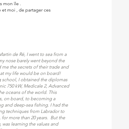
s mon île .
et moi , de partager ces
artin de Ré, I went to sea from a
 my nose barely went beyond the
 me the secrets of their trade and
that my life would be on board!
ng school, I obtained the diplomas
nic 750 kW, Medicale 2, Advanced
 the oceans of the world. This
s, on board, to becoming a
ng and deep-sea fishing. I had the
shing techniques from Labrador to
 for more than 20 years. But the
 was learning the values ​​and