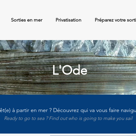
Sorties en mer
Privatisation
Préparez votre sort
L'Ode
êt(e) à partir en mer ? Découvrez qui va vous faire navig
Ready to go to sea ? Find out who is going to make you sail