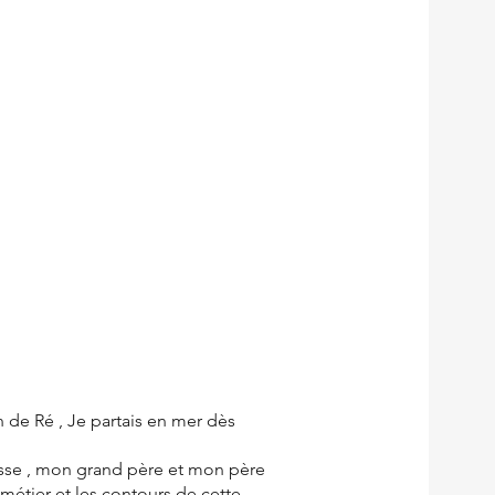
tin de Ré , Je partais en mer dès
isse , mon grand père et mon père
 métier et les contours de cette