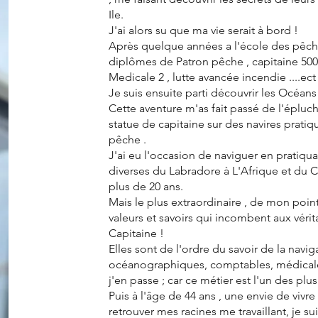
Ile.
J'ai alors su que ma vie serait à bord !
Après quelque années a l'école des pêche
diplômes de Patron pêche , capitaine 50
Medicale 2 , lutte avancée incendie ....ect
Je suis ensuite parti découvrir les Océan
Cette aventure m'as fait passé de l'épluc
statue de capitaine sur des navires pratiq
pêche .
J'ai eu l'occasion de naviguer en pratiq
diverses du Labradore à L'Afrique et du 
plus de 20 ans.
Mais le plus extraordinaire , de mon poin
valeurs et savoirs qui incombent aux vérit
Capitaine !
Elles sont de l'ordre du savoir de la navi
océanographiques, comptables, médicale
j'en passe ; car ce métier est l'un des plus
Puis à l'âge de 44 ans , une envie de vivr
retrouver mes racines me travaillant, je s