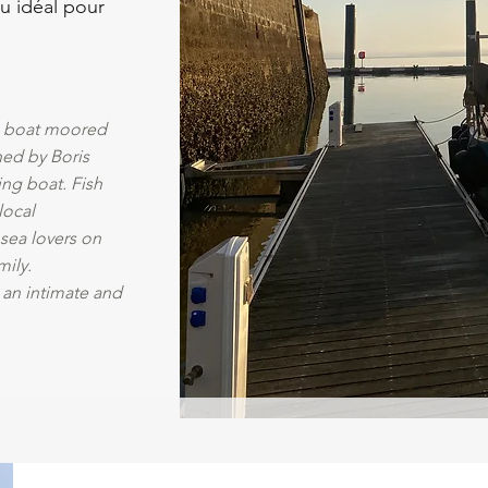
au idéal pour
.
g boat moored
ned by Boris
ing boat. Fish
local
 sea lovers on
mily.
r an intimate and