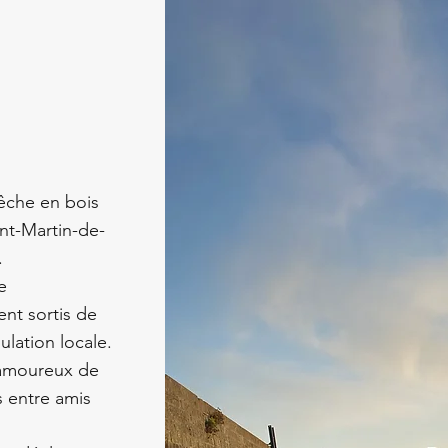
êche en bois
nt-Martin-de-
.
e
ent sortis de
ulation locale.
 amoureux de
s entre amis