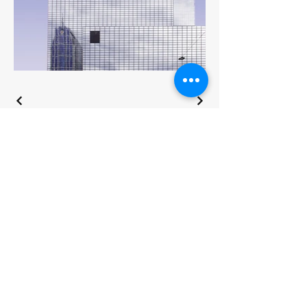
Retrouvez-nous​
Quai Job Foran 17630, St Martin de Ré,
France
Téléphone