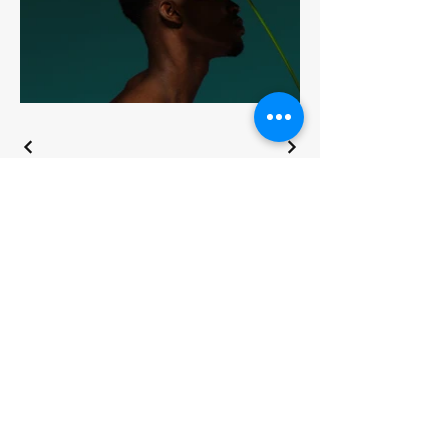
Retrouvez-nous​
Quai Job Foran 17630, St Martin de Ré,
France
Téléphone